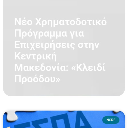
Νέο Χρηματοδοτικό
Πρόγραμμα για
Επιχειρήσεις στην
Κεντρική
Μακεδονία: «Κλειδί
Προόδου»
NSRF