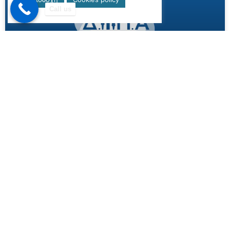
Call us
Νέο Πρόγραμμα Ενίσχυσης της
Επιχειρηματικότητας για Ανέργους
30-59 Ετών από τη ΔΥΠΑ
Το πρόγραμμα προβλέπει επιχορήγηση για 5.880
δικαιούχους στον πρώτο κύκλο, με δυνατότητα
επέκτασης αν δεν καλυφθούν όλες οι θέσεις
MORE »
19/12/2024