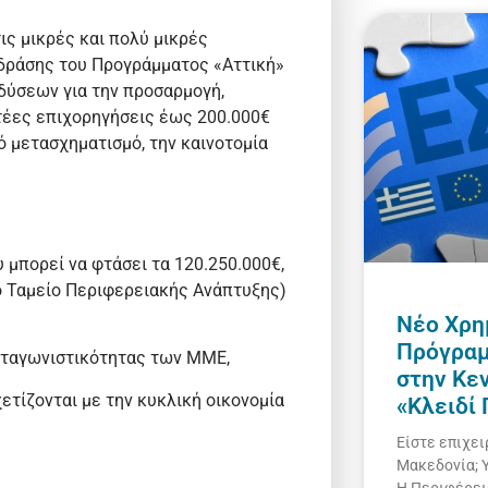
ις μικρές και πολύ μικρές
 δράσης του Προγράμματος «Αττική»
δύσεων για την προσαρμογή,
τέες επιχορηγήσεις έως 200.000€
ό μετασχηματισμό, την καινοτομία
 μπορεί να φτάσει τα 120.250.000€,
ό Ταμείο Περιφερειακής Ανάπτυξης)
Νέο Χρη
Πρόγραμ
ανταγωνιστικότητας των ΜΜΕ,
στην Κε
ετίζονται με την κυκλική οικονομία
«Κλειδί
Είστε επιχει
Μακεδονία; Υ
Η Περιφέρει