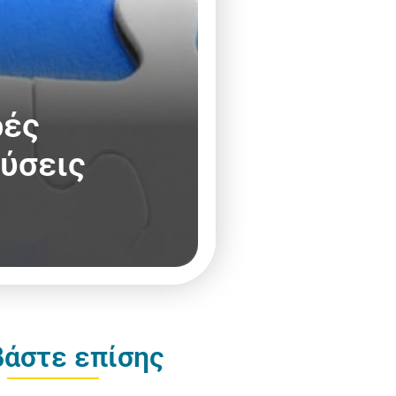
ρές
δύσεις
βάστε επίσης