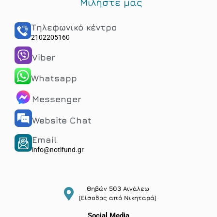
Μιλήστε μας
Τηλεφωνικό κέντρο
2102205160
Viber
Whatsapp
Messenger
Website Chat
Email
info@notifund.gr
Θηβών 503 Αιγάλεω
(Είσοδος από Νικηταρά)
Social Media