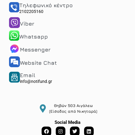
Τηλεφωνικό κέντρο
2102205160
Viber
Whatsapp
Messenger
Website Chat
Email
info@notifund.gr
Θηβών 503 Αιγάλεω
(Είσοδος από Νικηταρά)
Social Media