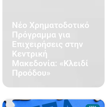
Νέο Χρηματοδοτικό
Πρόγραμμα για
Επιχειρήσεις στην
Κεντρική
Μακεδονία: «Κλειδί
Προόδου»