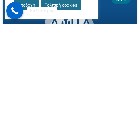
Αποδοχή
Πολιτική cookies
Καλέστε μας
Νέο Πρόγραμμα Ενίσχυσης της
Επιχειρηματικότητας για Ανέργους
30-59 Ετών από τη ΔΥΠΑ
Το πρόγραμμα προβλέπει επιχορήγηση για 5.880
δικαιούχους στον πρώτο κύκλο, με δυνατότητα
επέκτασης αν δεν καλυφθούν όλες οι θέσεις
ΠΕΡΙΣΣΟΤΕΡΑ »