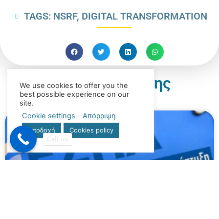
TAGS:
NSRF
,
DIGITAL TRANSFORMATION
Διαβάστε επίσης
We use cookies to offer you the
best possible experience on our
site.
Cookie settings
Απόρριψη
Αποδοχή
Cookies policy
Call us