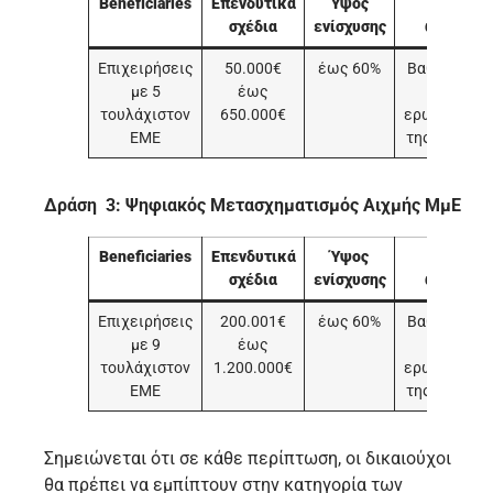
Beneficiaries
Επενδυτικά
Ύψος
Ψηφιακ
σχέδια
ενίσχυσης
ωριμότη
Επιχειρήσεις
50.000€
έως 60%
Βαθμολογία
με 5
έως
στο
τουλάχιστον
650.000€
ερωτηματολ
ΕΜΕ
της πρόσκλ
Δράση 3: Ψηφιακός Μετασχηματισμός Αιχμής ΜμΕ
Beneficiaries
Επενδυτικά
Ύψος
Ψηφιακ
σχέδια
ενίσχυσης
ωριμότη
Επιχειρήσεις
200.001€
έως 60%
Βαθμολογία
με 9
έως
στο
τουλάχιστον
1.200.000€
ερωτηματολ
ΕΜΕ
της πρόσκλ
Σημειώνεται ότι σε κάθε περίπτωση, οι δικαιούχοι
θα πρέπει να εμπίπτουν στην κατηγορία των