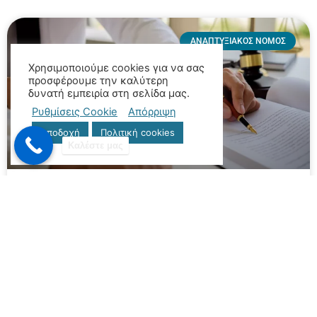
ΑΝΑΠΤΥΞΙΑΚΌΣ ΝΌΜΟΣ
Χρησιμοποιούμε cookies για να σας
προσφέρουμε την καλύτερη
δυνατή εμπειρία στη σελίδα μας.
Ρυθμίσεις Cookie
Απόρριψη
Αποδοχή
Πολιτική cookies
Καλέστε μας
Επενδυτικός Νόμος – Νέος
Αναπτυξιακός Νόμος
Με τον νέο Αναπτυξιακό Νόμο (Ν. 4887/2022),
επιδιώκεται οικονομική ανάπτυξη και αύξηση της
ανταγωνιστικότητας, με την χορήγηση κινήτρων στην
τεχνολογική αναβάθμιση, την παραγωγή σύνθετων